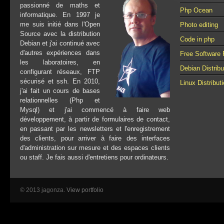
passionné de maths et
Php Ocean
informatique. En 1997 je
me suis initié dans l'Open
Photo editing
Source avec la distribution
Code in php
Debian et j'ai continué avec
d'autres expériences dans
Free Software 
les laboratoires, en
Debian Distribu
configurant réseaux, FTP
sécurisé et ssh. En 2010,
Linux Distribut
j'ai fait un cours de bases
relationnelles (Php et
Mysql) et j'ai commencé à faire web
développement, à partir de formulaires de contact,
en passant par les newsletters et l'enregistrement
des clients, pour arriver à faire des interfaces
d'administration sur mesure et des espaces clients
ou staff. Je fais aussi d'entretiens pour ordinateurs.
© 2013 jagonza.
View portfolio