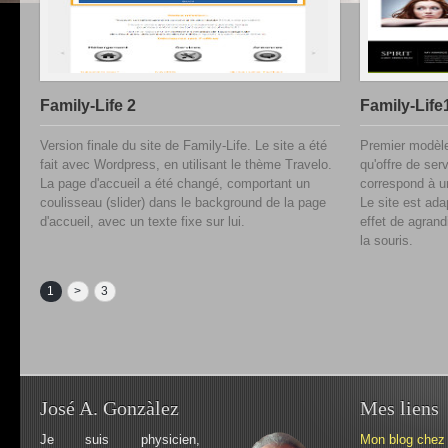
Family-Life 2
Family-Life
Version finale du site de Family-Life. Le site a été
Premier modèle
fait avec Wordpress, en utilisant le thème Travelo.
qu'offre de ser
La page d'accueil a été changé, comportant un
correspond à un
coulisseau (slider) dans le background de la page
Le site est ada
d'accueil, avec un texte fixe sur lui.
effet de agran
la souris.
1
>
3
José A. Gonzàlez
Mes liens
Je suis physicien,
Mon blog chez 