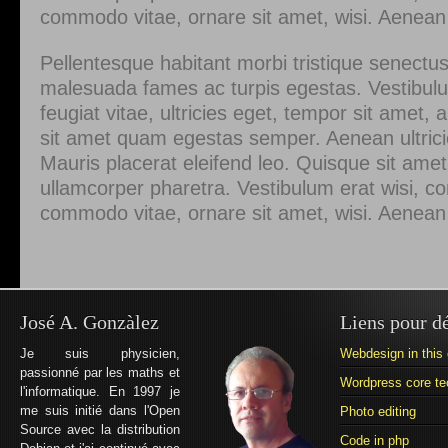
commodo vitae, ornare sit amet, wisi. Aenea
Pellentesque habitant morbi tristique senectus
malesuada fames ac turpis egestas. Vestibul
feugiat vitae, ultricies eget, tempor sit amet, 
sit amet quam egestas semper. Aenean ultricie
Mauris placerat eleifend leo. Quisque sit amet
ullamcorper pharetra. Vestibulum erat wisi, 
commodo vitae, ornare sit amet, wisi. Aenea
José A. Gonzàlez
Liens pour d
Je suis physicien,
Webdesign in this 
passionné par les maths et
Wordpress core te
l'informatique. En 1997 je
me suis initié dans l'Open
Photo editing
Source avec la distribution
Code in php