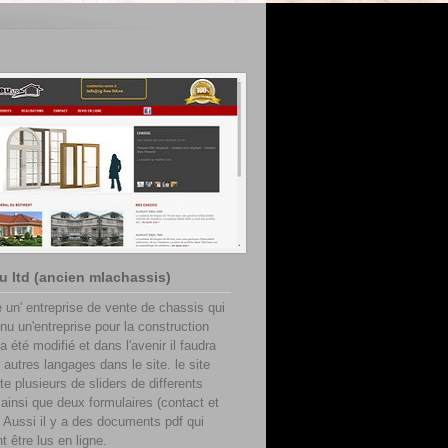
 ltd (ancien mlachassis)
e un' entreprise de vente de chassis qui
nu un'entreprise pour la construction
l a été modifié et dans l'avenir il faudra
 autres langages dans le site. le site
te plusieurs de sliders de differents
 ainsi que deux formulaires (contact et
. Aussi il y a des documents pdf qui
t être lus en ligne.