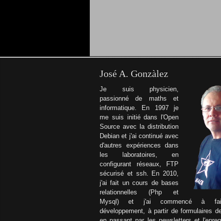
José A. Gonzàlez
Je suis physicien,
passionné de maths et
informatique. En 1997 je
me suis initié dans l'Open
Source avec la distribution
Debian et j'ai continué avec
d'autres expériences dans
les laboratoires, en
configurant réseaux, FTP
sécurisé et ssh. En 2010,
j'ai fait un cours de bases
relationnelles (Php et
Mysql) et j'ai commencé à fa
développement, à partir de formulaires de
en passant par les newsletters et l'enreg