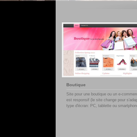
Boutique
Site pour une boutique ou un e-commerc
est responsif (le site change pour s'ada
type d'écran: PC, tablette ou smartphon