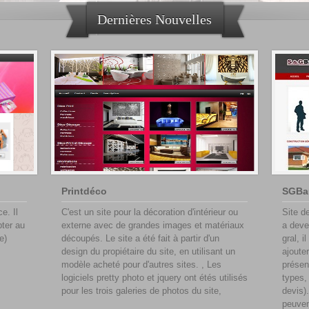
Dernières Nouvelles
Printdéco
SGBau
e. Il
C'est un site pour la décoration d'intérieur ou
Site d
pter au
externe avec de grandes images et matériaux
a deve
e)
découpés. Le site a été fait à partir d'un
gral, i
design du propiétaire du site, en utilisant un
ajouter
modèle acheté pour d'autres sites. , Les
présen
logiciels pretty photo et jquery ont étés utilisés
types,
pour les trois galeries de photos du site,
devis)
peuven