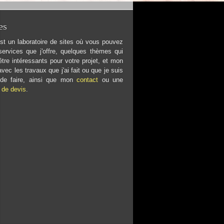
es
st un laboratoire de sites où vous pouvez
services que j'offre, quelques thèmes qui
tre intéressants pour votre projet, et mon
 avec les travaux que j'ai fait ou que je suis
 de faire, ainsi que mon
contact
ou une
de devis
.