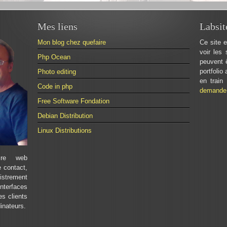
Mes liens
Labsit
Mon blog chez quefaire
Ce site e
voir les 
Php Ocean
peuvent ê
portfolio
Photo editing
en train
Code in php
demande 
Free Software Fondation
Debian Distribution
Linux Distributions
ire web
 contact,
istrement
nterfaces
s clients
dinateurs.